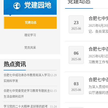
党建动态
党建园地
合肥七中
23
党建动态
2025年6
2025-06
记、各处室及
理论学习
党员风采
合肥七中
06
2025年6
2025-06
习教育工作专
热点资讯
合肥七中成功承办市教育局深入学习
12-29
合肥七中
实践科学发
03
为深入贯彻
2025-06
合肥七中党委党史学习教育专题民主
02-15
公厅通报的违
生活会顺利召开
学习党的二十大精神 走好新的赶考
11-24