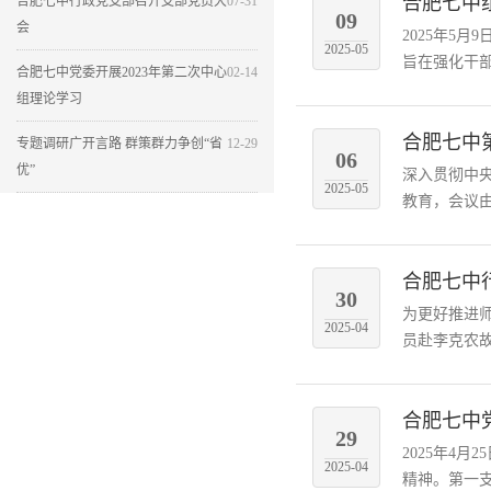
合肥七中
合肥七中行政党支部召开支部党员大
07-31
09
会
2025年5
2025-05
旨在强化干部
合肥七中党委开展2023年第二次中心
02-14
组理论学习
合肥七中
专题调研广开言路 群策群力争创“省
12-29
06
优”
深入贯彻中央
2025-05
教育，会议由
合肥七中
30
为更好推进
2025-04
员赴李克农故
合肥七中
29
2025年4
2025-04
精神。第一支