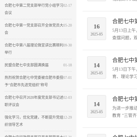
合肥七中第二党支部举行党小组学习
02-17
会议
合肥七中
16
合肥七中第一党支部召开全体党员大
05-20
5月13日
会
2025-05
查摆问题，观
合肥七中第八届理论微宣讲比赛顺利
09-30
举行
合肥七中
14
民盟合肥七中支部圆满换届
01-18
5月13日
2025-05
育、理论学习
热烈祝贺合肥七中党委被合肥市委授
07-01
予“合肥市先进党组织”称号
合肥七中召开2020年度党支部书记述
02-03
合肥七中
14
职评议会
为进一步推
2025-05
教育 “三管
强化学习，优化党建，不断提升党组
12-29
织领导艺术