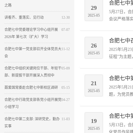
合肥七中
之路
29
5月27日
2025-05
讲看齐、重落实、见行动
12-30
会议严格落实
合肥七中党委理论学习中心组开展
07-07
2026年 第七次（扩大）学习
合肥七中
26
合肥七中第一党支部召开全体党员大
11-12
2025年5
2025-05
会
征程”为主题
合肥七中组织关键岗位干部、年轻干
05-09
部、新提拔干部开展深入贯彻中
合肥七中
21
2025年5
聂爱国常委赴合肥七中新校区调研
05-15
2025-05
题，为党员教
合肥七中行政党支部各党小组开展党
04-27
小组学习
合肥七中
合肥七中第二支部: 深研党史，勤办
11-03
19
5月13日
实事
2025-05
化党员作风建