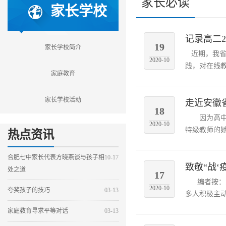
家长必读
家长学校
记录高二2
19
家长学校简介
近期，我省
2020-10
践，对在线教
家庭教育
家长学校活动
走近安徽
18
因为高中物
2020-10
特级教师的她
热点资讯
合肥七中家长代表方晓燕谈与孩子相
10-17
致敬“战‘
处之道
17
编者按：为
2020-10
夸奖孩子的技巧
03-13
多人积极主动
家庭教育寻求平等对话
03-13