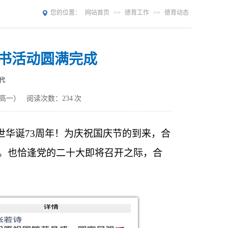
您的位置：
网站首页
>>
德育工作
>>
德育动态
议书活动圆满完成
代
（高一）
阅读次数：
234
次
盛世华诞73周年！为庆祝国庆节的到来，合
动。也恰逢党的二十大即将召开之际，合