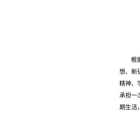
根
想、新
精神、
承担一
期生活