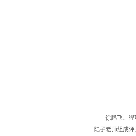
徐鹏飞
、程
陆子老师组成
评