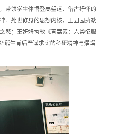
，带领学生体悟登高望远、借古抒怀的
律、处世修身的思想内核；王园园执教
之悲；王妍妍执教《青蒿素：人类征服
素”诞生背后严谨求实的科研精神与熠熠