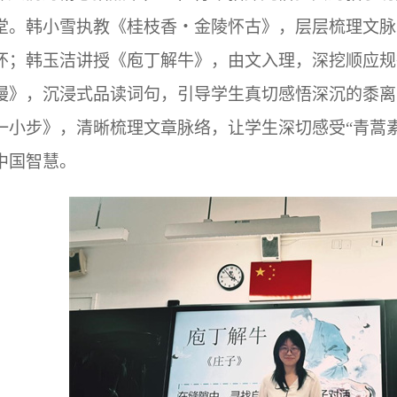
堂。韩小雪执教《桂枝香
・
金陵怀古》，层层梳理文脉
怀；韩玉洁讲授《庖丁解牛》，由文入理，深挖顺应规
慢》，沉浸式品读词句，引导学生真切感悟深沉的黍离
一小步》，清晰梳理文章脉络，让学生深切感受“青蒿
中国智慧。