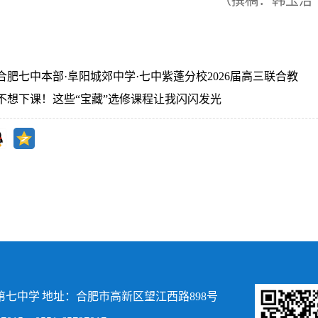
（
撰稿：韩玉洁
合肥七中本部·阜阳城郊中学·七中紫蓬分校2026届高三联合教
不想下课！这些“宝藏”选修课程让我闪闪发光
七中学 地址：合肥市高新区望江西路898号