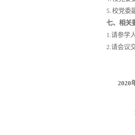
5.
校党委
七、相关
1.
请参学
2.
请会议
2020