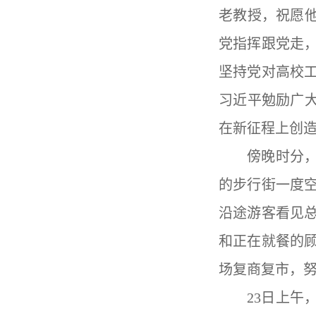
老教授，祝愿
党指挥跟党走
坚持党对高校
习近平勉励广
在新征程上创
傍晚时分
的步行街一度
沿途游客看见
和正在就餐的
场复商复市，
23
日上午