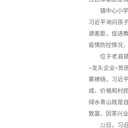
镇中心小
习近平询问孩
源差距，促进
疫情防控情况
位于老县
+
龙头企业
+
贫
雾缭绕。习近
成、价格和村
绿水青山既是
致富、因茶兴
22
日，习