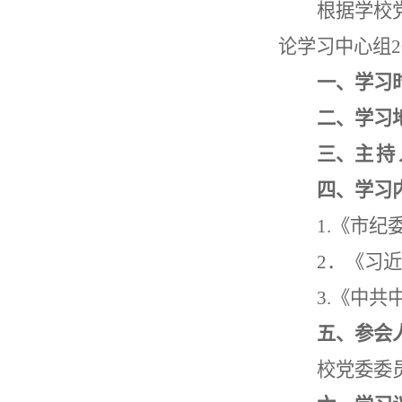
根据学校
论学习中心组
2
一、学习
二、学习
三、主 持
四、学习
1.
《市纪
2
．《习近
3.
《中共
五、参会
校党委委