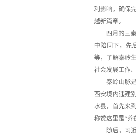
利影响，确保
越新篇章。
四月的三
中陪同下，先
等，了解秦岭
社会发展工作
秦岭山脉
西安境内违建
水县，首先来
称赞这里是
“
养
随后，习