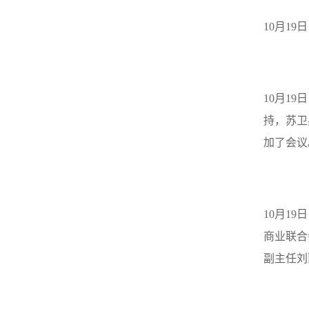
10
月
19
日
10
月
19
日
持，苏卫
加了会议
10
月
19
日
商业联合
副主任刘