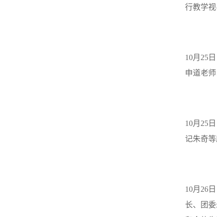
行教学视
10
月
25
日
申道老师
10
月
25
日
记朱奇等
10
月
26
日
长、团委