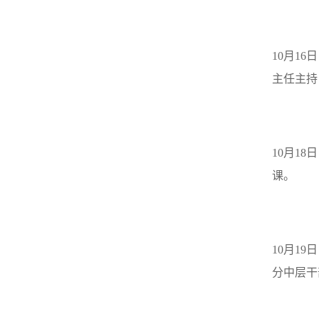
10
月
16
日
主任主持
10
月
18
日
课。
10
月
19
日
分中层干