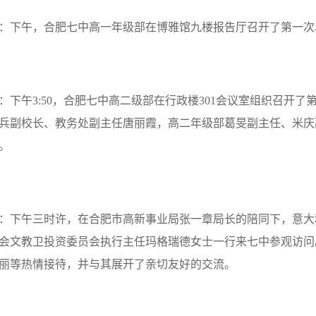
：下午，合肥七中高一年级部在博雅馆九楼报告厅召开了第一次
：下午
3:50
，合肥七中高二级部在行政楼
301
会议室组织召开了
兵副校长、教务处副主任唐丽霞，高二年级部葛旻副主任、米庆
。
：下午三时许，在合肥市高新事业局张一章局长的陪同下，意大
会文教卫投资委员会执行主任玛格瑞德女士一行来七中参观访问
丽等热情接待，并与其展开了亲切友好的交流。