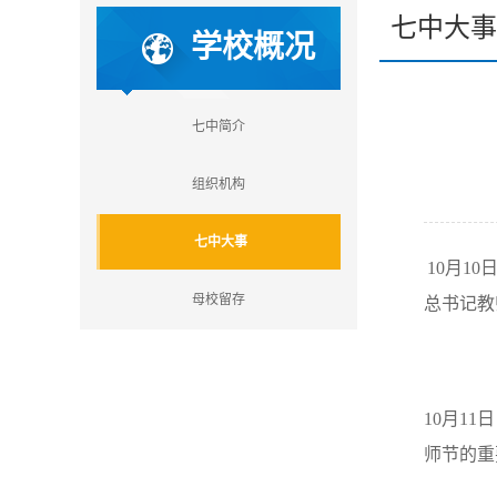
七中大事
学校概况
七中简介
组织机构
七中大事
10
月
10
母校留存
总书记教
10
月
11
日
师节的重