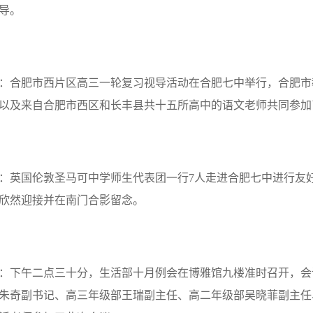
导。
：合肥市西片区高三一轮复习视导活动在合肥七中举行，合肥市
以及来自合肥市西区和长丰县共十五所高中的语文老师共同参加
：英国伦敦圣马可中学师生代表团一行
7
人走进合肥七中进行友
欣然迎接并在南门合影留念。
：下午二点三十分，生活部十月例会在博雅馆九楼准时召开，会
朱奇副书记、高三年级部王瑞副主任、高二年级部吴晓菲副主任