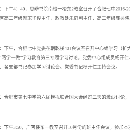
：下午
4
：
40
，思辨书院南楼一楼东
2
教室召开了合肥七中
2016-2
有高二年级部宋华俊主任，政教处朱奇副主任，高二年级部吴晓
：下午，合肥七中党委在朝乾楼
401
会议室召开中心组学习（扩大
“两学一做”学习教育第三专题学习讨论。党委中心组成员杨开
、各支部书记参加学习讨论会。党委书记杨开仁主持会议。
：合肥市第七中学第六届模拟联合国大会经过三天的激烈讨论，
：下午
3:50
，广智楼东一教室召开
10
月份的班主任会议。参加本