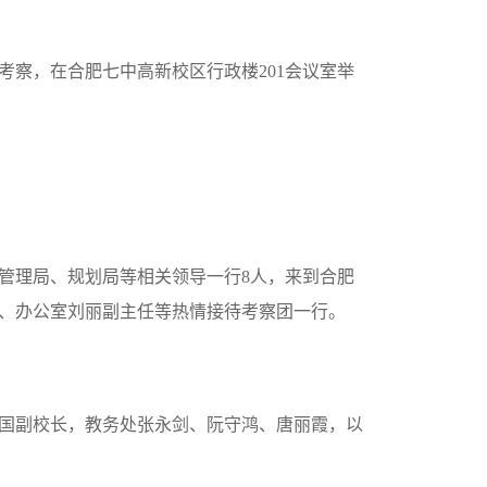
考察，在合肥七中高新校区行政楼
201
会议室举
管理局、规划局等相关领导一行
8
人，来到合肥
、办公室刘丽副主任等热情接待考察团一行。
国副校长，教务处张永剑、阮守鸿、唐丽霞，以