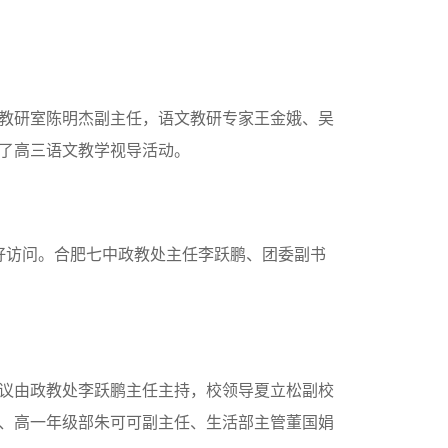
教研室陈明杰副主任，语文教研专家王金娥、吴
了高三语文教学视导活动。
好访问。合肥七中政教处主任李跃鹏、团委副书
议由政教处李跃鹏主任主持，校领导夏立松副校
、高一年级部朱可可副主任、生活部主管董国娟