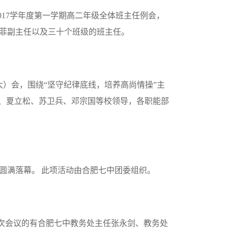
017
学年度第一学期高二年级全体班主任例会，
菲副主任以及三十个班级的班主任。
）会，围绕“坚守纪律底线，培养高尚情操”主
仁、夏立松、苏卫兵、邓宗国等校领导，各职能部
圆满落幕。 此项活动由合肥七中团委组织。
次会议的有合肥七中教务处主任张永剑、教务处