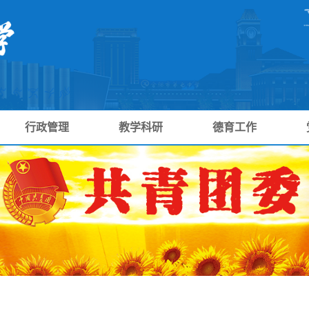
行政管理
教学科研
德育工作