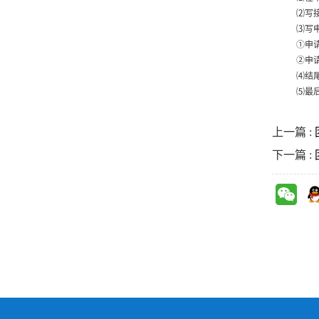
⑵写接受
⑶写申
①申请的
②申请 
⑷结尾表
⑸最后写
上一篇 :
下一篇 :