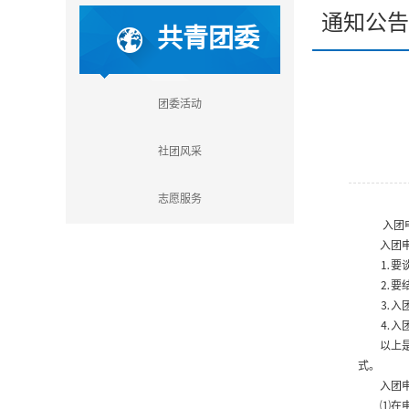
通知公告
共青团委
团委活动
社团风采
志愿服务
入团申请
入团申请
⒈要谈清
⒉要结合
⒊入团申
⒋入团申
以上是从
式。
入团申请
⑴在申请