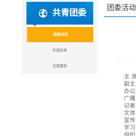
团委活动
共青团委
团委活动
社团风采
志愿服务
主 
副主
办公
广播
记者
文体
宣传
学习
组织