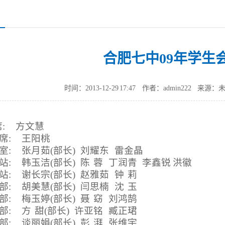
合肥七中09年学生
时间：2013-12-29 17:47
作者：admin222
来源：
席
:
方文慧
席
:
王阳桃
室
:
张月茹
(
部长
)
刘耀东 雷金晶
站
:
韩玉洁
(
部长
)
陈 蓉 丁润青 李鑫锐 洪徽
站
:
谢长宗
(
部长
)
赵雅茹 钟 莉
部
:
胡美慧
(
部长
) 闫
思楠 沈 玉
部
:
梅玉婷
(
部长
)
聂 窈 刘鸿鹄
部
:
方 甜
(
部长
)
许亚铭 臧正珺
部
:
谈丽娟
(
部长
)
彭 湃 张维宇