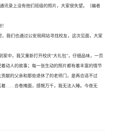
是通讯录上没有他们班级的照片，大家很失望。（编者
谢！
周密，我们也通过公安局网站寻找校友，这次见面，大家
到家中，我又重新打开校庆“大礼包”，仔细品味，一页
记着动人的故事；每一张生动的照片都有着丰富的情节
重大贡献的父亲和那些退休了的老师门，是再合适不过
延着……合卷掩面，感慨万千，我无法入睡。今夜无