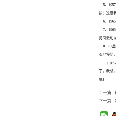
5、19
按：这是我
6、19
7、19
见面激动
8、81
页地慢翻
…… 由
了。我想
眠！
上一篇 :
下一篇 :