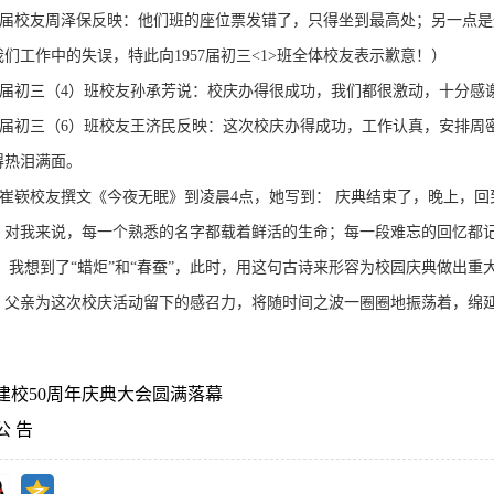
57届校友周泽保反映：他们班的座位票发错了，只得坐到最高处；另一点
们工作中的失误，特此向1957届初三<1>班全体校友表示歉意！）
65届初三（4）班校友孙承芳说：校庆办得很成功，我们都很激动，十分感
65届初三（6）班校友王济民反映：这次校庆办得成功，工作认真，安排
得热泪满面。
届崔嵚校友撰文《今夜无眠》到凌晨4点，她写到： 庆典结束了，晚上，回
，对我来说，每一个熟悉的名字都载着鲜活的生命；每一段难忘的回忆都
此，我想到了“蜡炬”和“春蚕”，此时，用这句古诗来形容为校园庆典做出
，父亲为这次校庆活动留下的感召力，将随时间之波一圈圈地振荡着，绵
建校50周年庆典大会圆满落幕
公 告