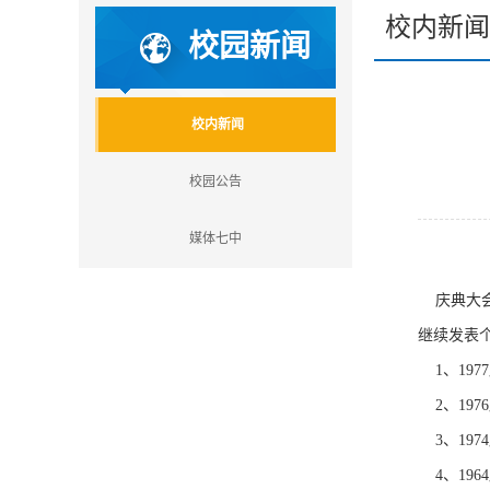
校内新闻
校园新闻
校内新闻
校园公告
媒体七中
——
庆典大会
继续发表
1、19
2、19
3、197
4、196