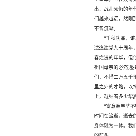
出、战乱频仍的年
们越来越远，然则
不曾流逝。
“千秋功罪，谁人
适逢建党九十周年
春烂漫的年华，但
祖国母亲的必然选
们，不惜二万五千
里之外的才略，以
上，凝结着多少华
“寄意寒星荃不察
时间在流逝，逝去
身体融为一体。我
的前头……