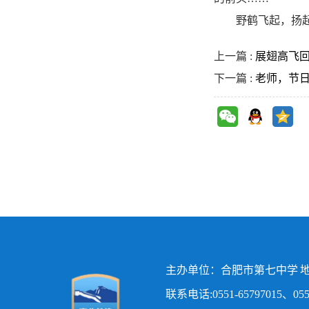
野鹤飞起，扬起
上一篇 :
展翅高飞
下一篇 :
老师，节
主办单位：合肥市第七中学 地
联系电话:0551-65797015、0551