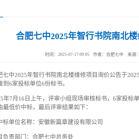
合肥七中2025年智行书院南北
时间：2025-07-17 09:05
作者：合肥七中
来源
2
02
肥七中
2025年智行书院南北楼维修项目
询价
公告
于
接到
6
家投标单位
6
份标书。
2
5
年
7
月
16
日
上午
，评审小组现场审核标书，
6
家投标
由
最低价
中标，
最后评审结果如下：
中标单位名称：
安徽新篇章建设有限公司
目负责部门：
合肥七中总务处