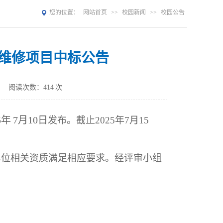
您的位置：
网站首页
>>
校园新闻
>>
校园公告
楼维修项目中标公告
：
阅读次数：
414
次
5年
7
月
10
日
发布。截止
202
5
年
7
月
15
单位相关资质满足相应要求。经评审小组