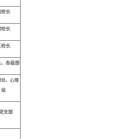
刘校长
谢校长
王校长
处、各级部
研处、心理
组
党支部