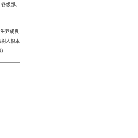
、各级部、
学生养成良
德树人根本
委）