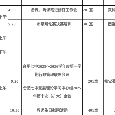
4:00
备课、听课笔记修订工作会
201室
教
下午
5:20
市级辩论赛决赛培训
301室
团
上午
下午
合肥七中
2025～2026学年度第一学
期行政管理联席会议
9:20
201室
校党
合肥七中党委理论学习中心组
2025
上午
年第十次（扩大）会议
10:50
教师生日慰问活动
401室