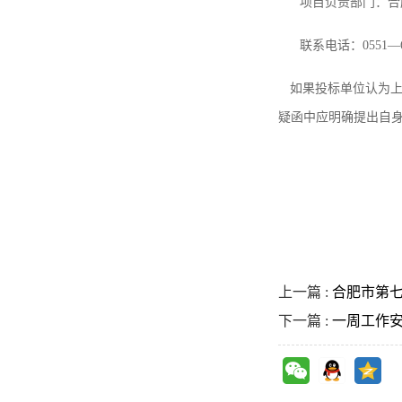
项目负责部门：合
联系电话：0551—65
如果投标单位认为上
疑函中应明确提出自
合肥市
202
上一篇 :
合肥市第七
下一篇 :
一周工作安排（