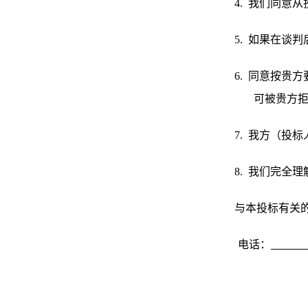
4.
我们同意从
5.
如果在谈判
6.
同意按贵方
可被贵方
7.
我方（投标
8.
我们完全理
与本投标有关
电话：