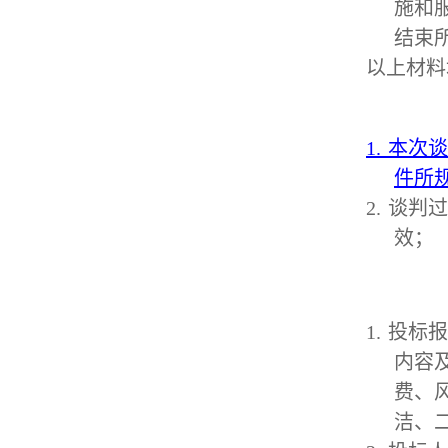
施和
结束
以上材料
1.
本次谈
件所
2.
谈判过
效；
1.
投标报
内容
费、
洁、