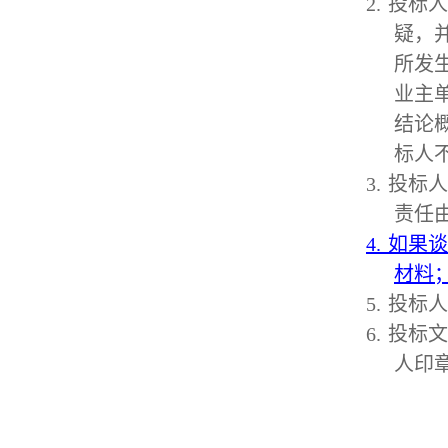
2.
投标人
疑，
所发
业主
结论
标人
3.
投标人
责任
4.
如果谈
材料
5.
投标人
6.
投标文
人印