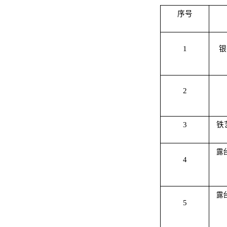
序号
1
银
2
3
铁
露
4
露
5