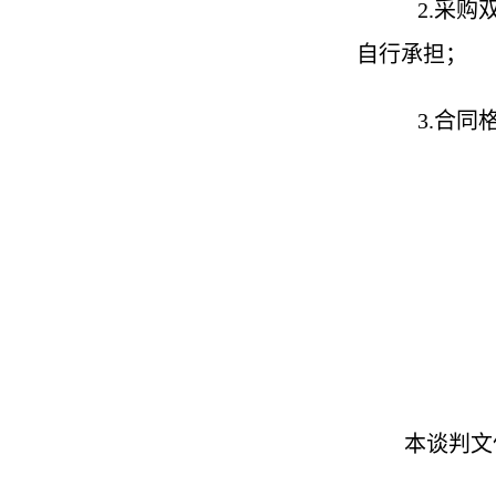
2.
采购
自行承担；
3.
合同
本谈判文