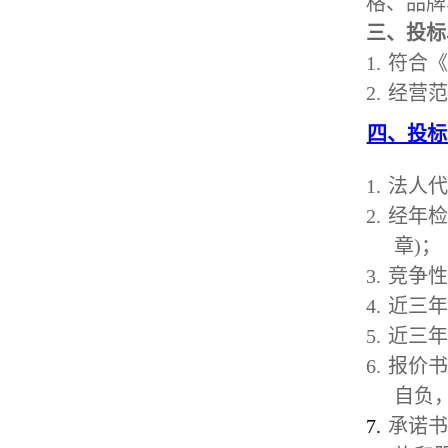
格、品牌
三、投标
1.
符合《
2.
经营范
四、投标
1.
法人代
2.
经年检
章
)
；
3.
竞争性
4.
近三年
5.
近三年
6.
报价书
自负
7.
承诺书