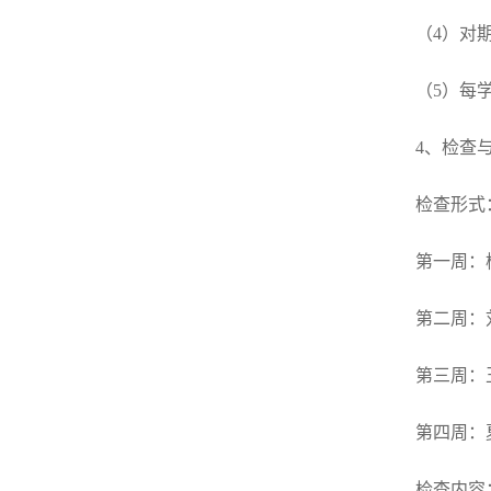
（4）对
（5）每
4、检查
检查形式
第一周：
第二周：
第三周：
第四周：
检查内容