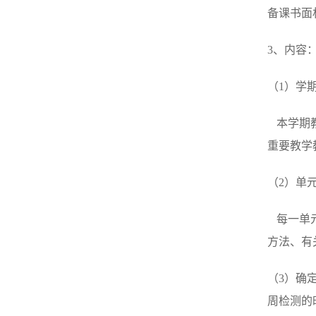
备课书面
3、内容
（1）学
本学期教
重要教学
（2）单
每一单元
方法、有
（3）确
周检测的