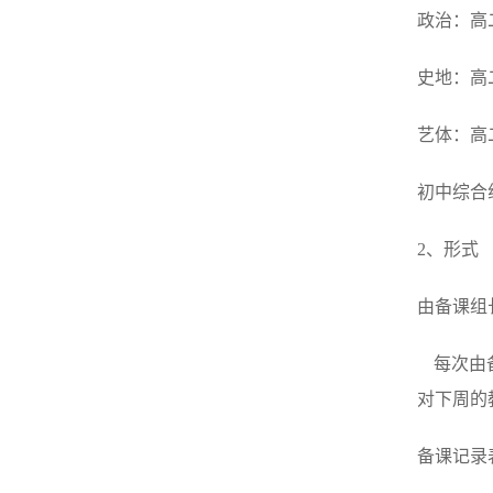
政治：高
史地：高
艺体：高
初中综合
2、形式
由备课组
每次由备
对下周的
备课记录