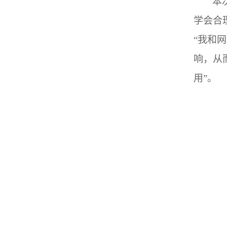
本
学会合
“我和
响，从
用”。