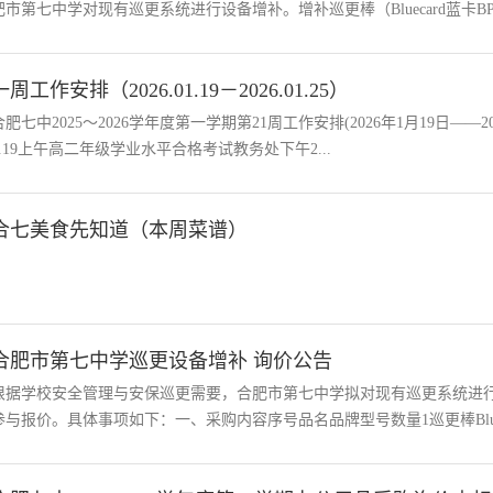
肥市第七中学对现有巡更系统进行设备增补。增补巡更棒（Bluecard蓝卡BP.
一周工作安排（2026.01.19－2026.01.25）
合肥七中2025～2026学年度第一学期第21周工作安排(2026年1月19日—
1.19上午高二年级学业水平合格考试教务处下午2...
合七美食先知道（本周菜谱）
合肥市第七中学巡更设备增补 询价公告
根据学校安全管理与安保巡更需要，合肥市第七中学拟对现有巡更系统进
参与报价。具体事项如下：一、采购内容序号品名品牌型号数量1巡更棒Blueca