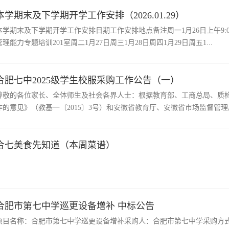
本学期末及下学期开学工作安排（2026.01.29）
本学期末及下学期开学工作安排日期工作安排地点备注周一1月26日上午9:
管理能力专题培训201室周二1月27日周三1月28日周四1月29日周五1...
合肥七中2025级学生校服采购工作公告（一）
尊敬的各位家长、全体师生及社会各界人士：根据教育部、工商总局、质
作的意见》（教基一〔2015〕3号）和安徽省教育厅、安徽省市场监督管理局
合七美食先知道（本周菜谱）
合肥市第七中学巡更设备增补 中标公告
项目名称：合肥市第七中学巡更设备增补采购人：合肥市第七中学采购方式：询