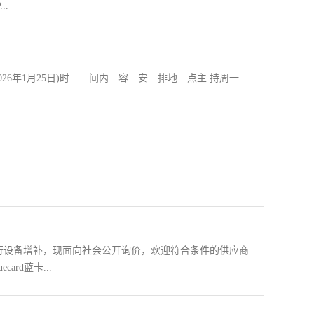
..
—2026年1月25日)时 间内 容 安 排地 点主 持周一
行设备增补，现面向社会公开询价，欢迎符合条件的供应商
rd蓝卡...