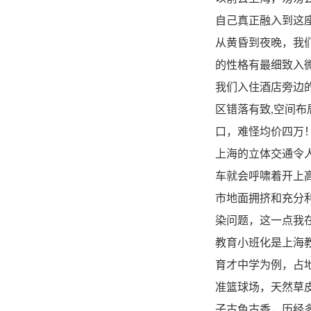
自己真正融入到这
从黄昏到夜晚，我
的性格有最细致入
我们入住酒店旁边
区错落有致,空间
口，难怪均价四万
上海的立体交通令人
车就会呼啸着开上
市地面拥挤和充分
染问题，这一点我
教育小班化是上海教
育才中学为例，占地
准篮球场，天然草
子古色古香，历经