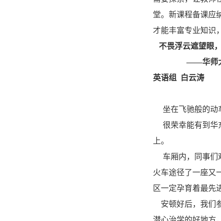
堂。新课程备课应
才能丰富专业知识
不畏浮云遮望眼
——华师
英语组 白云涛
坐在飞驰般的动车
很荣幸能有到华东
上。
车厢内，同事们难
火车途径了一座又
区一定孕育着最先
安顿好后，我们参
潜心治学的好地方