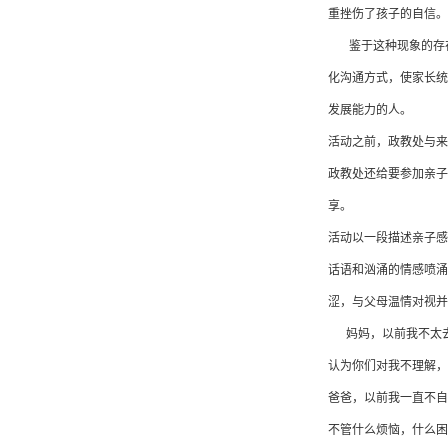
重挫伤了孩子的自信。
鉴于这种现象的存在，
化沟通方式，使家长统
发展能力的人。
活动之前，政教处与来
政教处还给要参加亲子
享。
活动以一段描述亲子感
话语和汹涌的情感喷涌
涩，与父母温情对视并
妈妈，以前我不太去
认为你们对我不理解，
爸爸，以前我一直不自
不管什么烦恼，什么困