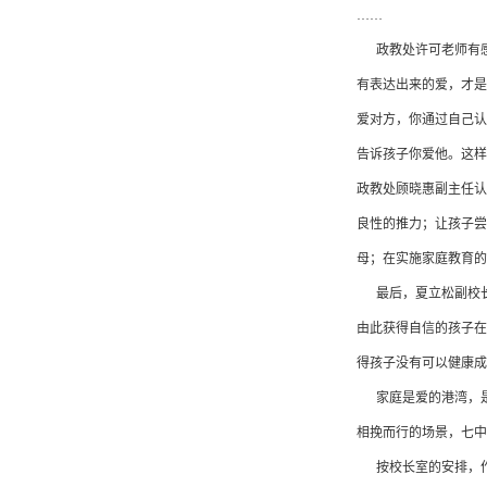
……
政教处许可老师有感
有表达出来的爱，才是
爱对方，你通过自己认
告诉孩子你爱他。这样
政教处顾晓惠副主任认
良性的推力；让孩子尝
母；在实施家庭教育的
最后，夏立松副校长
由此获得自信的孩子在
得孩子没有可以健康成
家庭是爱的港湾，是
相挽而行的场景，七中
按校长室的安排，作