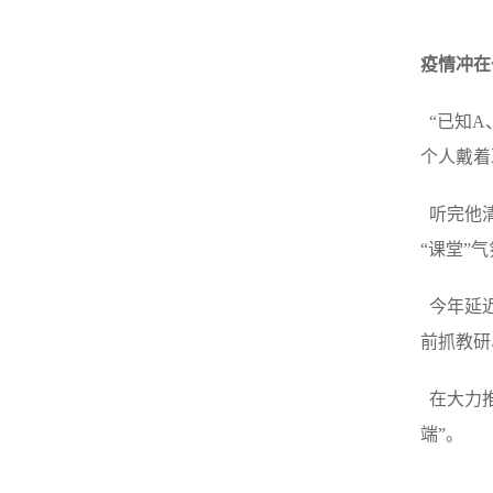
疫情冲在
“已知A
个人戴着
听完他清
“课堂”
今年延迟
前抓教研
在大力推
端”。