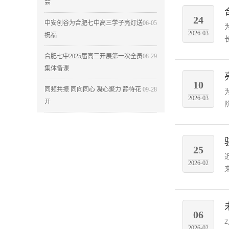
会
24
中安创谷为合肥七中高三学子亮灯送
06-05
2026-03
祝福
合肥七中2025届高三开展第一次全员
08-29
集体备课
10
同频共振 同向同心 凝心聚力 静待花
09-28
2026-03
开
25
2026-02
06
2026-02