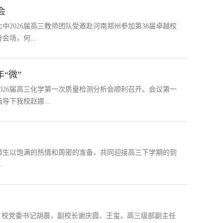
会
中2026届高三教师团队受邀赴河南郑州参加第38届卓越校
场，何...
“微”
026届高三化学第一次质量检测分析会顺利召开。会议第一
下我校赵娜...
体师生以饱满的热情和周密的准备，共同迎接高三下学期的到
.
行。校党委书记胡晨，副校长谢庆霞、王玺，高三级部副主任