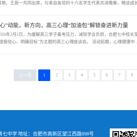
曾艳、王辰一共同出席，与来自各班的十六名学生代表共进晚餐，畅谈成长心
“心”动能，新方向，高三心理“加油包”解锁奋进新力量
2026年2月2日，为缓解高三学子备考压力，减轻学业负担，合肥七中校
“提振信心、明确目标”为主题的高三心理座谈会。 活动前期，心理健康中..
上一页
1
2
3
4
5
6
7
8
七中学 地址：合肥市高新区望江西路898号