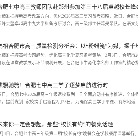
合肥七中高三教师团队赴郑州参加第三十八届卓越校长峰
为精准把握新高考改革方向，优化2026届高三复习备考策略，近日，合肥七
长峰会暨卓越高中九大学科备考研讨会，高三级部主任葛旻带队。在语文分会
亮相合肥市高三质量检测分析会：以“粉蜡笺”为媒，探千年
为精准把握高考命题趋势，优化高三化学复习备考策略，3月5日，合肥市2
阶段在课堂教学展示环节顺利开展，在合肥市牛淼化学名师工作室的精心指导
骐骥驰骋！合肥七中高三学子逐梦启航进行时
近日，合肥七中2026届高三年级返校系列工作全面启动并有序推进，全
来。提前谋划 家校携手启新程2月23日，为确保高三学子平稳、有序地返..
未来你一定会想起，那些“校长有约”的餐桌话题
2月4日，合肥七中高三年级第二期“校长有约”晚餐会在学校餐厅温馨举