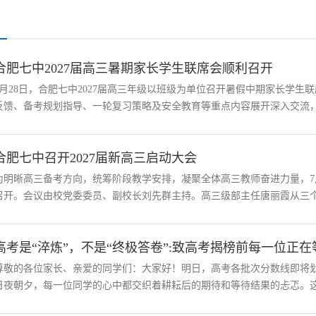
合肥七中2027届高三暑期家长学生联席会顺利召开
7月28日，合肥七中2027届高三年级以班级为单位召开暑假中期家长学
反馈、备考规划指导、一轮复习策略及安全教育等重点内容展开深入交流，为
合肥七中召开2027届新高三启动大会
为明晰高三备考方向，统筹阶段教学安排，凝聚全体高三教师奋进力量，7月
召开。会议由校党委委员、副校长刘先群主持。高三级部主任唐丽霞从三个方
高考是“淬炼”，不是“终极答卷”:致高考揭榜前每一位正在
尊敬的各位家长、亲爱的同学们：大家好！明日，高考各批次分数线即将
日夜朝夕，每一位同学的心中都交织着耕耘后的期待和等待结果的忐忑。这份