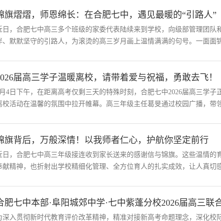
锦旗熠熠，师恩绵长：在合肥七中，遇见最暖的“引路人”
近日，合肥七中高三多个班级的家委代表陆续来到学校，向级部管理团队
伴、默默坚守的引路人，为滚烫的高三岁月画上温情满满的句号。一面面锦旗
2026届高三学子温暖离校，请带着爱与祝福，勇敢去飞！
6月4日下午，在距离高考仅剩三天的特殊时刻，合肥七中2026届高三学
离校活动在温馨的氛围中拉开帷幕。高三年级主任葛旻通过校园广播，带领同
锦旗背后，万般深情！以我师者仁心，护航你坚定前行
近日，合肥七中高三年级接连收到家长送来的感谢信与锦旗。这些温情的
奉献精神，也折射出学校精细化管理、全方位育人的扎实成效，让人真切感受
合肥七中本部·阜阳城郊中学·七中紫蓬分校2026届高三联
为深入贯彻新时代教育评价改革精神，精准对接新高考命题理念，深化校际