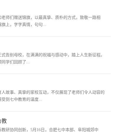
和老师们赠送锦旗，以最真挚、质朴的方式，致敬一路相
上，字字真情，句句...
子正式告别母校，在满满的祝福与感动中，踏上人生新征程。
学们回顾了...
育人故事、真挚的家校互动，不仅展现了老师们令人动容的
到七中教育的温度...
合教
教研协同创新，5月16日，合肥七中本部、阜阳城郊中