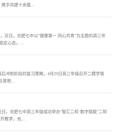
携手共建十余载...
识，近日，合肥七中以“健康第一 同心共育”为主题的高三年
定心态，...
后冲刺阶段的复习策略，4月29日高三年级召开二模学情
艳...
日，合肥七中高三年级成功举办“智汇二轮·数字赋能”二轮
教学，充...