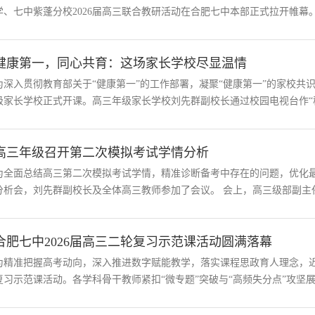
学、七中紫蓬分校2026届高三联合教研活动在合肥七中本部正式拉开帷幕。
健康第一，同心共育：这场家长学校尽显温情
为深入贯彻教育部关于“健康第一”的工作部署，凝聚“健康第一”的家校共
级家长学校正式开课。高三年级家长学校刘先群副校长通过校园电视台作“稳
高三年级召开第二次模拟考试学情分析
为全面总结高三第二次模拟考试学情，精准诊断备考中存在的问题，优化最
分析会，刘先群副校长及全体高三教师参加了会议。 会上，高三级部副主任曾
合肥七中2026届高三二轮复习示范课活动圆满落幕
为精准把握高考动向，深入推进数字赋能教学，落实课程思政育人理念，近
复习示范课活动。各学科骨干教师紧扣“微专题”突破与“高频失分点”攻坚展开