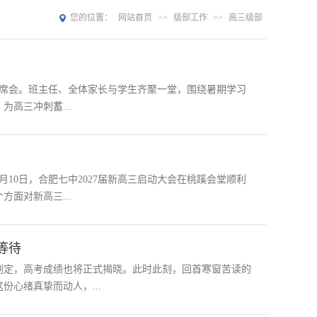
您的位置：
网站首页
>>
级部工作
>>
高三级部
生联席会。班主任、全体家长与学生齐聚一堂，围绕暑期学习
高三冲刺蓄...
10日，合肥七中2027届新高三启动大会在桃蹊会堂顺利
面对新高三...
等待
划定，高考成绩也将正式揭晓。此时此刻，回首寒窗苦读的
心绪真挚而动人，...