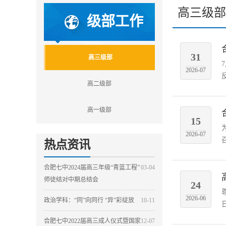
高三级部
级部工作
31
高三级部
2026-07
高二级部
高一级部
15
2026-07
热点资讯
合肥七中2024届高三年级“青蓝工程”
03-04
师徒结对中期总结会
24
2026-06
政治学科：“同”向同行 “异”彩绽放
10-11
合肥七中2022届高三成人仪式暨国家
12-07