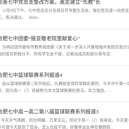
完善七中党总支整改方案，奠定建立“先教”长
12月9日下午，七中党总支分支部召开专题生活会，每位党员逐一向党
正、表决通过。 &nbs...
合肥七中团委“振亚敬老院里献爱心”
为响应团市委和市教育局团委《关于进一步深入开展增强共青团员意识活
组织团员积极分子、所有学生会干部、记者站成员和部分青年志...
合肥七中篮球联赛系列报道4
自从篮球联赛第二轮开始后，比赛就变得异常精彩激烈，今天中午第一场
目，因为高一（7）班被称为本次篮球联赛的黑马，实力强劲，...
合肥七中高一高二第八届篮球联赛系列报道3
今天天气晴朗，阳光明媚，万里无云，但对于高一（2）班来说，今天是一
率可谓今天是到了低谷，怎么也投不进，好像幸运女神在眷顾高...