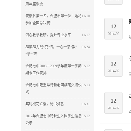
周年座谈会
安徽省第一名，合肥市第一位！她将
11-10
参加全国总决赛！
12
2014-02
潜心教学教研，提升专业水平
11-17
群策群力战“疫”情，一心一意“教”
03-24
“学”“研”
12
合肥七中2008－2009学年度第一学期
02-12
2014-02
期末工作安排
合肥七中隆重举行新老国旗班交接仪
02-13
式
12
其时樱花烂漫，诗书弥香
03-31
2014-02
2012年合肥七中特长生入围学生信息
02-12
公示