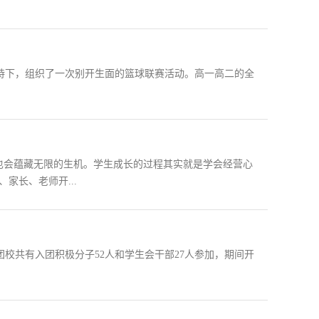
支持下，组织了一次别开生面的篮球联赛活动。高一高二的全
会蕴藏无限的生机。学生成长的过程其实就是学会经营心
家长、老师开...
次团校共有入团积极分子52人和学生会干部27人参加，期间开