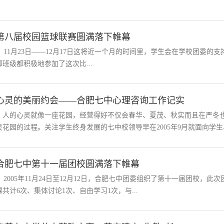
第八届校园篮球联赛圆满落下帷幕
11月23日——12月17日这将近一个月的时间里，学生会在学校团委的
部班级都积极地参加了这次比...
心灵的美丽约会——合肥七中心理咨询工作记实
人的心灵就像一座花园，经营得好不仅会春华、夏茂、秋实而且在严冬也
灵花园的过程。关注学生终身发展的七中校领导早在2005年9月就面向学生、
合肥七中第十一届团校圆满落下帷幕
2005年11月24日至12月12日，合肥七中团委组织了第十一届团校，此
课共计6次、集体讨论1次、自由学习1次，与...