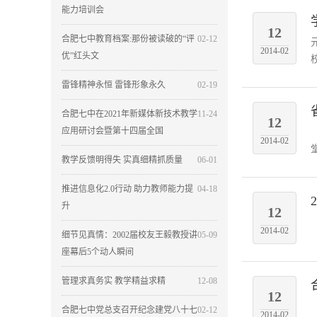
能力培训会
12
合肥七中教育档案:那份被读破的“评
02-12
2014-02
优”红头文
校
雷锋精神永恒 雷锋形象永久
02-19
合肥七中在2021年新媒体新技术教学
11-24
12
应用研讨会暨第十四届全国
2014-02
教学反馈明得失 实真细精抓质量
06-01
推进信息化2.0行动 助力教师能力提
04-18
升
12
2014-02
细节见真情：2002届校友王毅教授讲
05-09
座幕后5个动人瞬间
管理求真务实 教学精益求精
12-08
12
合肥七中党总支召开纪念建党八十七
02-12
2014-02