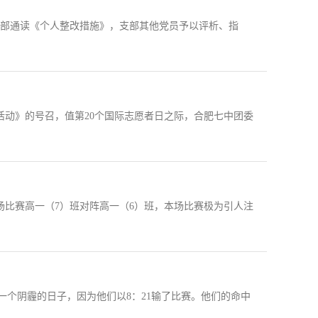
支部通读《个人整改措施》，支部其他党员予以评析、指
动》的号召，值第20个国际志愿者日之际，合肥七中团委
比赛高一（7）班对阵高一（6）班，本场比赛极为引人注
个阴霾的日子，因为他们以8：21输了比赛。他们的命中