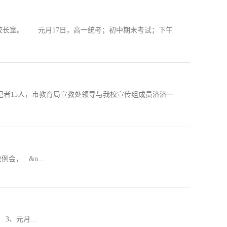
校长室。 元月17日，高一统考；初中期末考试；下午
体记者15人，市教育局宣教处领导与我校宣传组成员济济一
会， &n...
、元月...