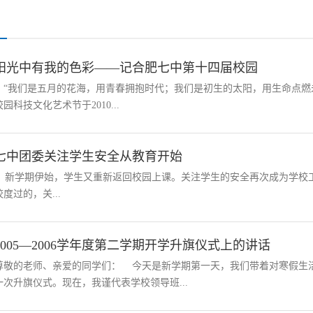
阳光中有我的色彩——记合肥七中第十四届校园
“我们是五月的花海，用青春拥抱时代；我们是初生的太阳，用生命点燃未
校园科技文化艺术节于2010...
七中团委关注学生安全从教育开始
新学期伊始，学生又重新返回校园上课。关注学生的安全再次成为学校
校度过的，关...
2005—2006学年度第二学期开学升旗仪式上的讲话
尊敬的老师、亲爱的同学们： 今天是新学期第一天，我们带着对寒假生
一次升旗仪式。现在，我谨代表学校领导班...