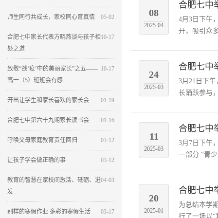
合肥七中
08
师生同行共成长，家校同心育真情
05-02
4月3日下
2025-04
开，吸引众多
合肥七中家长代表方晓燕谈与孩子相
10-17
处之道
合肥七中
致敬“战‘疫’中的美丽家长”之五——
10-17
24
高一（5）班班会有感
3月21日
2025-03
长踊跃参与，
开出让学生和家长喜欢的家长会
01-19
合肥七中第六十九期家长读书会
01-16
合肥七中
11
呼唤父母家庭教育责任回归
03-12
3月7日下
2025-03
一部分 “青
让孩子学会做正确的事
03-12
教育的智慧在家校间激活、砥砺、迸
04-03
合肥七中
发
20
为总结本学
2025-01
别样的寒假作业 多彩的寒假生活
03-17
行了一场以“