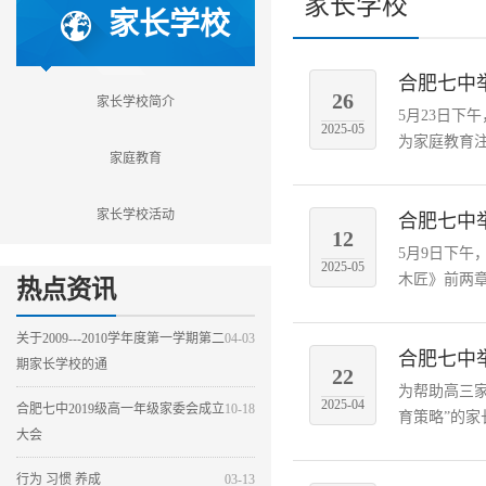
家长学校
家长学校
合肥七中
26
家长学校简介
5月23日
2025-05
为家庭教育注
家庭教育
家长学校活动
合肥七中
12
5月9日下
2025-05
木匠》前两章
热点资讯
关于2009---2010学年度第一学期第二
04-03
合肥七中
期家长学校的通
22
为帮助高三
2025-04
合肥七中2019级高一年级家委会成立
10-18
育策略”的家
大会
行为 习惯 养成
03-13