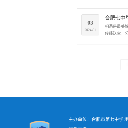
合肥七中举
03
相遇是最美好
2024-01
传经送宝，分
主办单位：合肥市第七中学 地