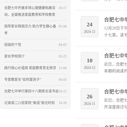
合肥七中开展多项心理健康拓展活
10-17
动，全面推进家庭教育和学校教育
合肥七中
24
指导家长释放压力 助力学生静心备
01-04
12月20
2024-12
考
十七章。读书
班级的个性
04-03
合肥七中
家长学校简介
03-25
10
近日，合肥
2024-12
践行核心价值观 家庭教育责无旁贷
11-04
本期的阅读内
专家教家长“如何爱孩子”
04-03
合肥七中
合肥七中举行第四十八期家长读书会
10-15
26
近日，合肥
记录高二21班家校“奋战”高光时刻
10-19
2024-11
开深度探讨与