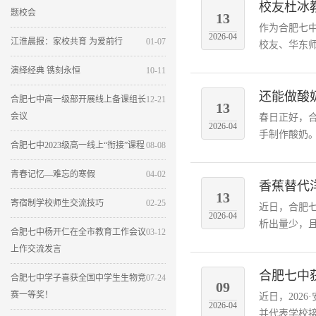
校友杜冰
题校会
13
作为合肥七
2026-04
江淮晨报：家校共育 为爱前行
01-07
校友、华东师
演绎经典 镌刻永恒
10-11
还能做酸
合肥七中高一级部开展线上备课组长
12-21
13
会议
春日正好，
2026-04
手制作酸奶。
合肥七中2023级高一线上“衔接”课程
08-08
青春记忆—难忘的寒假
04-02
香蕉替代洋
13
寄宿制学校师生交流技巧
02-25
近日，合肥
2026-04
析出量少，且
合肥七中杨开仁在全市教育工作会议
03-12
上作交流发言
合肥七中
合肥七中学子喜获全国中学生生物竞
07-24
09
赛一等奖！
近日，202
2026-04
并代表学校接