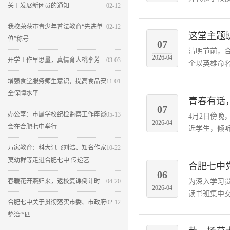
关于发展新团员的通知
02-12
我校荣获市青少年普法教育“先进单
02-12
这堂主题
位”称号
07
清明节前，
2026-04
开学工作早思量，真情育人桃李芳
03-03
个以英雄命名
增强食堂服务师生意识，提高食品安
11-01
全保障水平
青春有话
07
办公室：市属学校纪检监察工作座谈
05-13
4月2日傍晚
2026-04
会在合肥七中举行
近学生，倾听
万家教育：科大讯飞刘浩、知名作家
10-22
莫幼群等走进合肥七中 传递艺
合肥七中
06
春暖花开燕归来，返校复课倒计时
04-20
为深入学习贯
2026-04
读书班集中交
合肥七中关于贯彻落实市委、市政府
02-12
整治“‘四