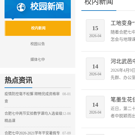
校内新闻
校园新闻
工地变身
15
校内新闻
随着合肥七
2026-04
怎会与地理课
校园公告
媒体七中
河北武邑
14
2026年4
2026-04
先群、办公室
热点资讯
疫情防控毫不松懈 顺畅完成资格审
08-01
笔墨生花
查
14
近日，第二
2026-04
合肥七中两节实验教学课均入选省级
12-06
者中脱颖而出
精品课
合肥七中2020-2021学年平安暑假专
07-09