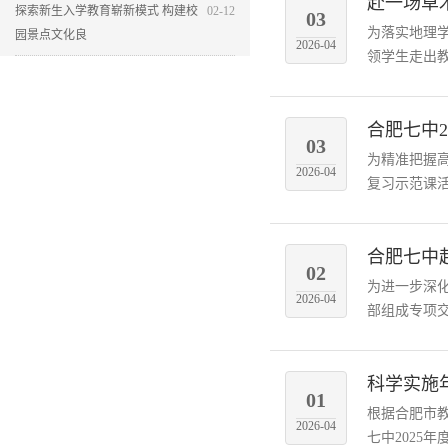
赴一场草
探索新生入学教育崭新模式 构建校
02-12
03
为落实地理学
园景点文化良
2026-04
领学生走出教
合肥七中
03
为精准把握
2026-04
复习示范课活
合肥七中
02
为进一步深
2026-04
部组成专项交
科学实施
01
根据合肥市教
2026-04
七中2025